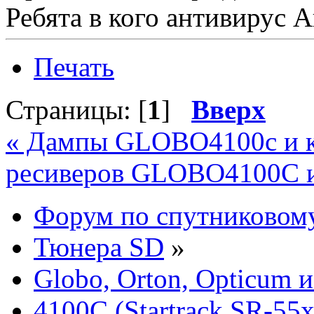
Ребята в кого антивирус А
Печать
Страницы: [
1
]
Вверх
« Дампы GLOBO4100с и к
ресиверов GLOBO4100C и 
Форум по спутниковом
Тюнера SD
»
Globo, Orton, Opticum 
4100C (Startrack SR-55x