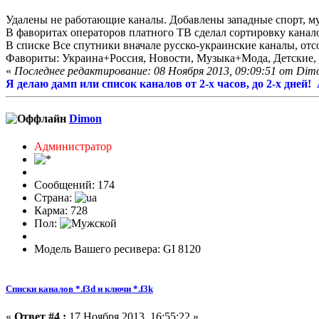
Удалены не работающие каналы. Добавлены западные
спорт, м
В фаворитах операторов платного ТВ сделал сортировку канало
В списке Все спутники вначале русско-украинские каналы, от
Фавориты: Украина+Россия, Новости, Музыка+Мода, Детские, С
«
Последнее редактирование: 08 Ноября 2013, 09:09:51 от Dim
Я делаю дамп или список каналов от 2-х часов, до 2-х дней
Dimon
Администратор
Сообщений: 174
Страна:
Карма: 728
Пол:
Модель Вашего ресивера: GI 8120
Списки каналов *.f3d и ключи *.f3k
«
Ответ #4 :
17 Ноября 2013, 16:55:22 »