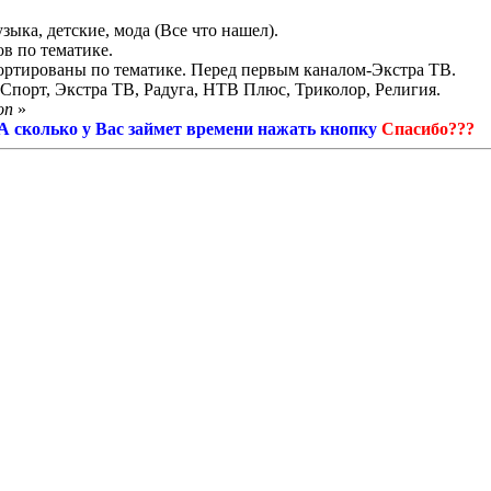
узыка, детские, мода (Все что нашел).
в по тематике.
сортированы по тематике.
Перед первым каналом-
Экстра ТВ
.
порт, Экстра ТВ, Радуга, НТВ Плюс, Триколор, Религия.
on
»
! А сколько у Вас займет времени нажать кнопку
Спасибо???