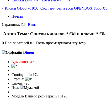
Списки каналов *.f3d и ключи *.f3k
« Клоны Globo 7010A
|
Софт для ресиверов OPENBOX F500,X5
Печать
Страницы: [
1
]
Вниз
Автор
Тема: Списки каналов *.f3d и ключи *.f3k
0 Пользователей и 1 Гость просматривают эту тему.
Dimon
Администратор
Сообщений: 174
Страна:
Карма: 728
Пол:
Модель Вашего ресивера: GI 8120