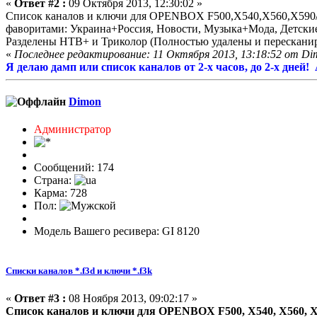
«
Ответ #2 :
09 Октября 2013, 12:30:02 »
Список каналов и ключи для OPENBOX F500,X540,X560,X590/F30
фаворитами: Украина+Россия, Новости, Музыка+Мода, Детские,
Разделены НТВ+ и Триколор (Полностью удалены и перескани
«
Последнее редактирование: 11 Октября 2013, 13:18:52 от Di
Я делаю дамп или список каналов от 2-х часов, до 2-х дней
Dimon
Администратор
Сообщений: 174
Страна:
Карма: 728
Пол:
Модель Вашего ресивера: GI 8120
Списки каналов *.f3d и ключи *.f3k
«
Ответ #3 :
08 Ноября 2013, 09:02:17 »
Список каналов и ключи для OPENBOX F500, X540, X560, X590