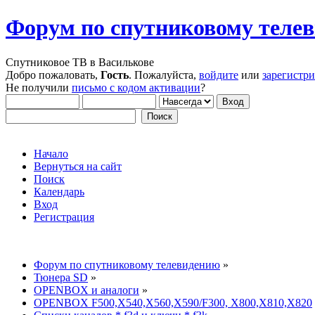
Форум по спутниковому теле
Спутниковое ТВ в Василькове
Добро пожаловать,
Гость
. Пожалуйста,
войдите
или
зарегистр
Не получили
письмо с кодом активации
?
Начало
Вернуться на сайт
Поиск
Календарь
Вход
Регистрация
Форум по спутниковому телевидению
»
Тюнера SD
»
OPENBOX и аналоги
»
OPENBOX F500,X540,X560,X590/F300, X800,X810,X820