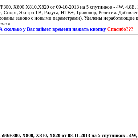
0, X800,X810,X820 от 09-10-2013 на 5 спутников - 4W, 4.8E, 1
 Спорт, Экстра ТВ, Радуга, НТВ+, Триколор, Религия.
Добавлен
рованы заново с новыми параметрами). Удалены неработающие 
mon
»
! А сколько у Вас займет времени нажать кнопку
Спасибо???
/F300, X800, X810, X820 от 08-11-2013 на 5 спутников - 4W, 