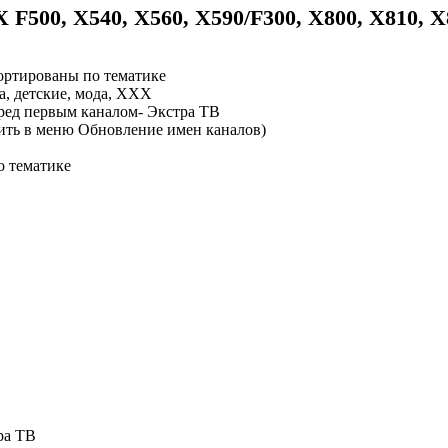
500, X540, X560, X590/F300, X800, X810, X8
сортированы по тематике
а, детские, мода, ХХХ
ред первым каналом- Экстра ТВ
ить в меню Обновление имен каналов)
о тематике
ра ТВ