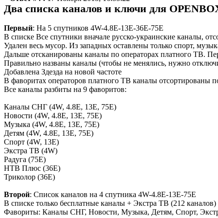
Два списка каналов и ключи для OPENBOX F
Первый
: Н
а 5 спутников 4W-4.8E-13E-36E-75E
В списке Все спутники вначале русско-украинские каналы, от
Удален весь мусор. Из западных оставлены только спорт, музык
Дальше отсканированы каналы по операторах платного ТВ. Пе
Правильно названы каналы (чтобы не менялись, нужно отключ
Добавлена Здезда на новой частоте
В фаворитах операторов платного ТВ каналы отсортированы п
Все каналы разбиты на 9 фаворитов:
Каналы СНГ (4W, 4.8E, 13E, 75E)
Новости (4W, 4.8E, 13E, 75E)
Музыка (4W, 4.8E, 13E, 75E)
Детям (4W, 4.8E, 13E, 75E)
Спорт (4W, 13E)
Экстра ТВ (4W)
Радуга (75E)
НТВ Плюс (36E)
Триколор (36E)
Второй
: Список каналов на 4 спутника 4W-4.8E-13E-75E
В списке только бесплатные каналы + Экстра ТВ (212 каналов)
Фавориты: Каналы СНГ, Новости, Музыка, Детям, Спорт, Экст