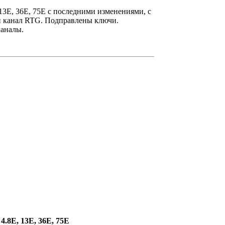
3E, 36E, 75E с последними изменениями, с
 канал RTG. Подправлены ключи.
каналы.
4.8E, 13E, 36E, 75E