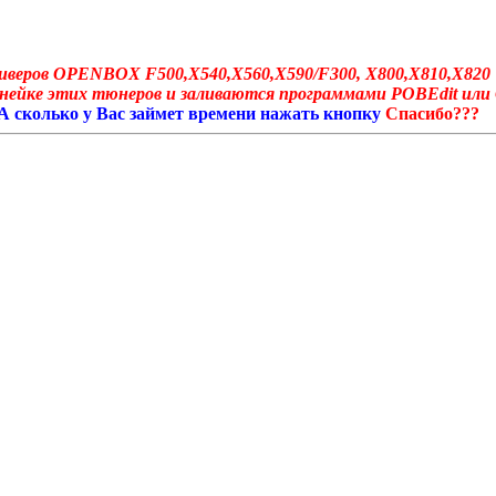
ресиверов OPENBOX F500,X540,X560,X590/F300, X800,X810,X820
нейке этих тюнеров и заливаются программами POBEdit или
! А сколько у Вас займет времени нажать кнопку
Спасибо???