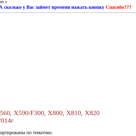
on
»
! А сколько у Вас займет времени нажать кнопку
Спасибо???
60, X590/F300, X800, X810, X820
2014г
сортированы по тематике.