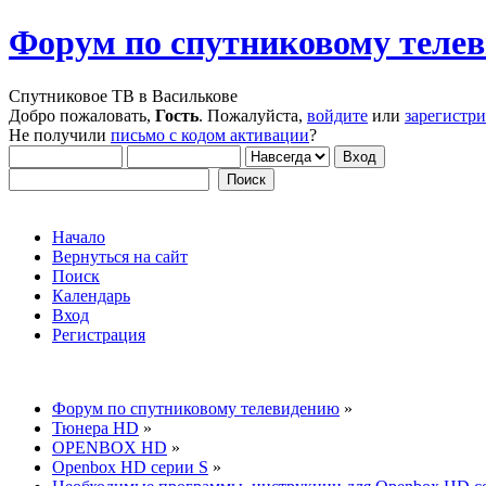
Форум по спутниковому теле
Спутниковое ТВ в Василькове
Добро пожаловать,
Гость
. Пожалуйста,
войдите
или
зарегистр
Не получили
письмо с кодом активации
?
Начало
Вернуться на сайт
Поиск
Календарь
Вход
Регистрация
Форум по спутниковому телевидению
»
Тюнера HD
»
OPENBOX HD
»
Openbox HD серии S
»