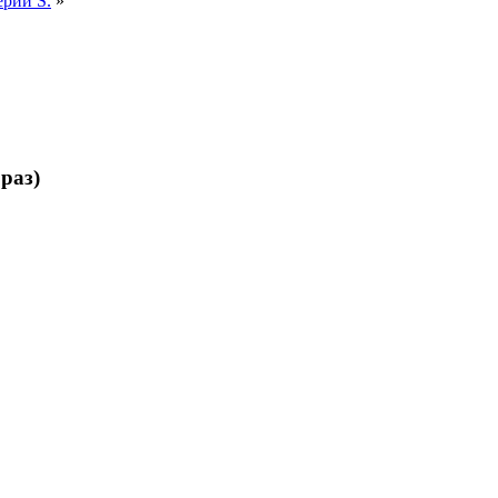
рии S.
»
раз)