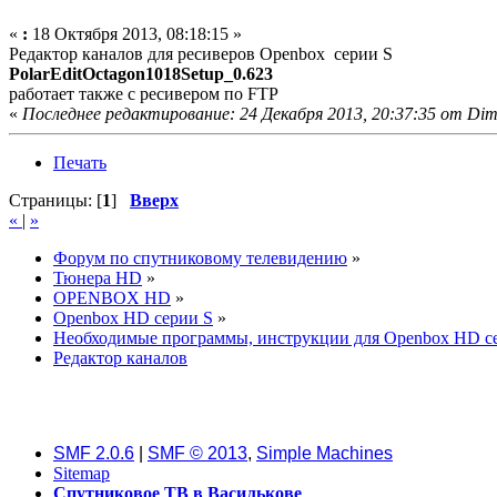
«
:
18 Октября 2013, 08:18:15 »
Редактор каналов для ресиверов Openbox серии S
PolarEditOctagon1018Setup_0.623
работает также с ресивером по FTP
«
Последнее редактирование: 24 Декабря 2013, 20:37:35 от Di
Печать
Страницы: [
1
]
Вверх
«
|
»
Форум по спутниковому телевидению
»
Тюнера HD
»
OPENBOX HD
»
Openbox HD серии S
»
Необходимые программы, инструкции для Openbox HD се
Редактор каналов
SMF 2.0.6
|
SMF © 2013
,
Simple Machines
Sitemap
Спутниковое ТВ в Василькове