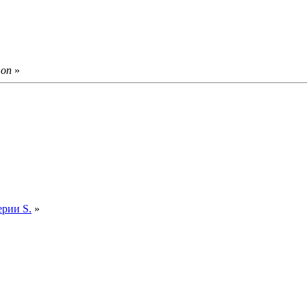
mon
»
рии S.
»